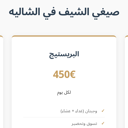
صيغي الشيف في الشاليه
البريستيج
450€
لكل يوم
وجبتان (غداء + عشاء)
تسوق وتحضير