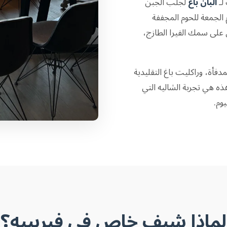
لـ
ألبان باغ
لجلب الجبن
 الجمعة للحوم المجففة
على سمك الفيرا الطازج،
فأة، وراكليت باغ التقليدية
ه هي تجربة الشاليه التي
وم.
لماذا شيف خاص في فيربييه؟