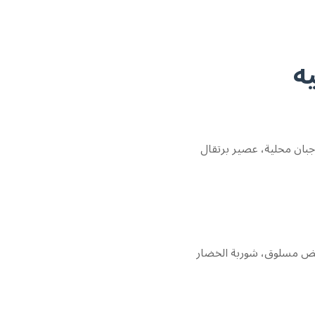
ه
جبان محلية، عصير برتقال
بيض مسلوق، شوربة الخضار