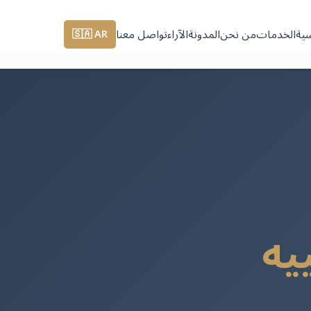
سية
الخدمات
من نحن
المدونة
الآراء
تواصل معنا
🇸🇦 AR
يه