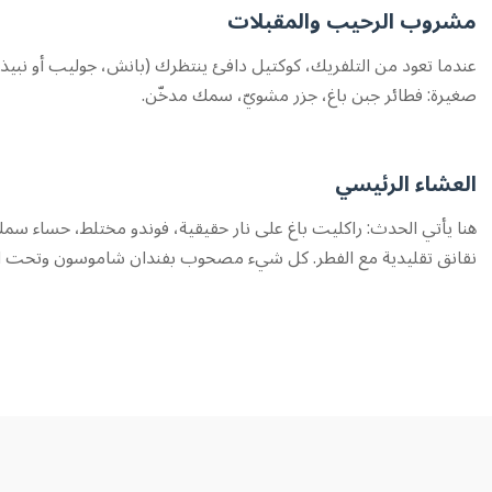
مشروب الرحيب والمقبلات
عندما تعود من التلفريك، كوكتيل دافئ ينتظرك (بانش، جوليب أو نبيذ
صغيرة: فطائر جبن باغ، جزر مشويّ، سمك مدخّن.
العشاء الرئيسي
هنا يأتي الحدث: راكليت باغ على نار حقيقية، فوندو مختلط، حساء سم
نقانق تقليدية مع الفطر. كل شيء مصحوب بفندان شاموسون وتحت الأض