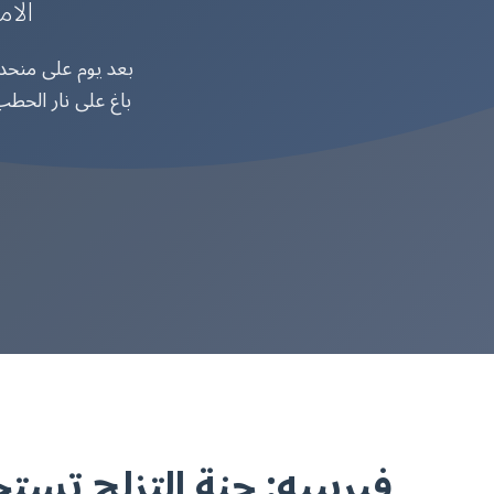
الام
باغ على نار الحطب
فيربييه: جنة التزلج تست