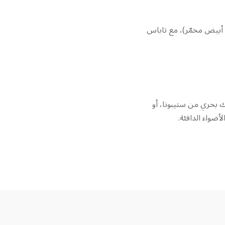
 أبيض مخمّر)، مع تاباس
ك بحري من ستيبونا، أو
واء الدافئة.