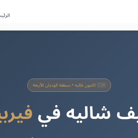
الرئي
🇨🇭 كانتون فاليه • منطقة الوديان الأربعة
 شاليه في
فيربي