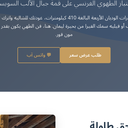
تياز الطهوي الفرنسي على قمة جبال الألب السويس
بعد يوم على منحدرات الوديان الأربعة البالغة 410 كيلومترات، عودت
 أو فيليه سمك الفيرا من بحيرة ليمان. هنا، فن الطهي يكون بقدر ر
مون فور.
طلب عرض سعر
💬 واتس آب
حق طاولة