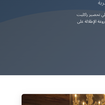
رية
ك للشاليه واترك لي تحضير راكليت
وعة الإطلالة على