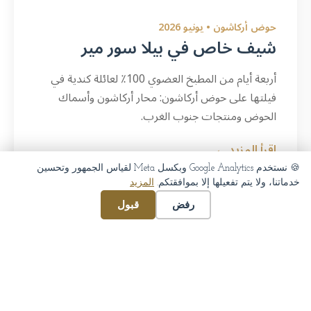
حوض أركاشون • يونيو 2026
شيف خاص في بيلا سور مير
أربعة أيام من المطبخ العضوي 100٪ لعائلة كندية في
فيلتها على حوض أركاشون: محار أركاشون وأسماك
الحوض ومنتجات جنوب الغرب.
اقرأ المزيد ←
🍪 نستخدم Google Analytics وبكسل Meta لقياس الجمهور وتحسين
خدماتنا، ولا يتم تفعيلها إلا بموافقتكم.
المزيد
رفض
قبول