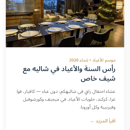
موسم الأعياد • شتاء 2026
رأس السنة والأعياد في شاليه مع
شيف خاص
عشاء احتفال راقٍ في شاليهكم، دون عناء — كافيار، فوا
غرا، كركند، حلويات الأعياد. في ميجيف وكورشوفيل
وفيربييه وكل أوروبا.
اقرأ المزيد ←