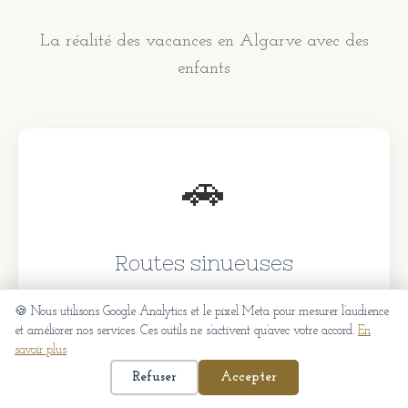
La réalité des vacances en Algarve avec des
enfants
🚗
Routes sinueuses
Les plus belles villas sont souvent isolées. Après
🍪 Nous utilisons Google Analytics et le pixel Meta pour mesurer l’audience
une journée plage, personne ne veut conduire 30
et améliorer nos services. Ces outils ne s’activent qu’avec votre accord.
En
savoir plus
minutes pour aller au restaurant.
Refuser
Accepter