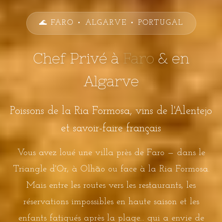
🌊 FARO • ALGARVE • PORTUGAL
Chef Privé à
Faro
& en
Algarve
Poissons de la Ria Formosa, vins de l'Alentejo
et savoir-faire français
Vous avez loué une villa près de Faro — dans le
Triangle d'Or, à Olhão ou face à la Ria Formosa.
Mais entre les routes vers les restaurants, les
réservations impossibles en haute saison et les
enfants fatigués après la plage... qui a envie de