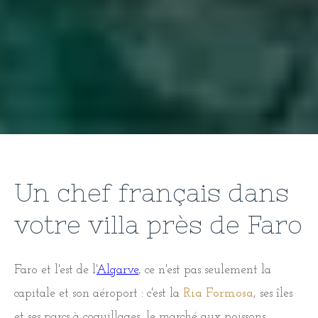
Un chef français dans
votre villa près de Faro
Faro et l'est de l'
Algarve
, ce n'est pas seulement la
capitale et son aéroport : c'est la
Ria Formosa
, ses îles
et ses parcs à coquillages, le marché aux poissons