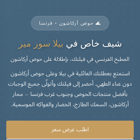
🌊 حوض أركاشون • فرنسا
شيف خاص في
بيلا سور مير
المطبخ الفرنسي في فيلتك، بإطلالة على حوض أركاشون
استمتع بعطلتك العائلية في بيلا وعلى حوض أركاشون
دون عناء الطهي. أحضر إلى فيلتك وأتولّى جميع الوجبات
بأفضل منتجات الحوض وجنوب غرب فرنسا — محار
أركاشون، السمك الطازج، الخضار والفواكه الموسمية.
اطلب عرض سعر