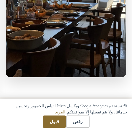
🍪 نستخدم Google Analytics وبكسل Meta لقياس الجمهور وتحسين
خدماتنا، ولا يتم تفعيلها إلا بموافقتكم.
المزيد
لماذا شيف خاص على
رفض
قبول