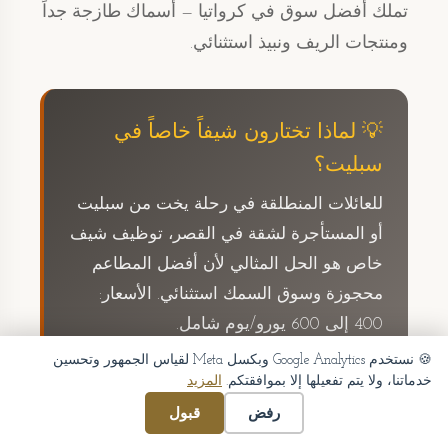
تملك أفضل سوق في كرواتيا — أسماك طازجة جداً
ومنتجات الريف ونبيذ استثنائي.
💡 لماذا تختارون شيفاً خاصاً في
سبليت؟
للعائلات المنطلقة في رحلة يخت من سبليت
أو المستأجرة لشقة في القصر، توظيف شيف
خاص هو الحل المثالي لأن أفضل المطاعم
محجوزة وسوق السمك استثنائي. الأسعار:
400 إلى 600 يورو/يوم شامل.
🍪 نستخدم Google Analytics وبكسل Meta لقياس الجمهور وتحسين
خدماتنا، ولا يتم تفعيلها إلا بموافقتكم.
المزيد
مركز تأجير اليخوت
⚓
رفض
قبول
سبليت هي نقطة الانطلاق الأولى نحو الجزر. أنضم إلى