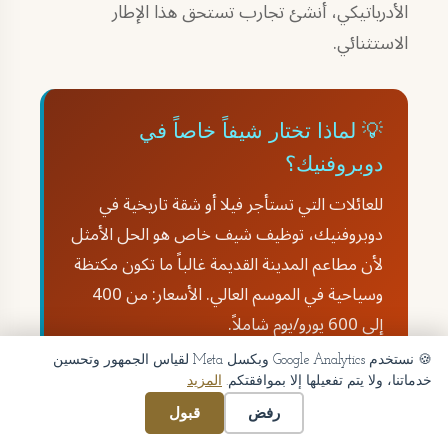
الأدرياتيكي، أنشئ تجارب تستحق هذا الإطار
الاستثنائي.
💡 لماذا تختار شيفاً خاصاً في
دوبروفنيك؟
للعائلات التي تستأجر فيلا أو شقة تاريخية في
دوبروفنيك، توظيف شيف خاص هو الحل الأمثل
لأن مطاعم المدينة القديمة غالباً ما تكون مكتظة
وسياحية في الموسم العالي. الأسعار: من 400
إلى 600 يورو/يوم شاملاً.
🍪 نستخدم Google Analytics وبكسل Meta لقياس الجمهور وتحسين
خدماتنا، ولا يتم تفعيلها إلا بموافقتكم.
المزيد
🏰
خبير المدينة القديمة
رفض
قبول
أطبخ في الشقق التاريخية وأتكيف مع المطابخ الصغيرة