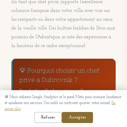
En tant que chef privé, j'apporte l'excellence
culinaire française dans votre villa avec vue sur
les remparts ou dans votre appartement au cœur
de la vieille ville. Des huîtres fraîches de Ston aux
poissons de l'Adriatique, je crée des expériences à
la hauteur de ce cadre exceptionnel.
💡 Pourquoi choisir un chef
privé à Dubrovnik ?
Pour les familles louant une villa ou un
🍪 Nous utilisons Google Analytics et le pixel Meta pour mesurer l’audience
appartement historique à Dubrovnik,
et améliorer nos services. Ces outils ne s’activent qu’avec votre accord.
En
engager un chef privé est la solution idéale
savoir plus
car les restaurants de la vieille ville sont
Refuser
Accepter
souvent bondés et touristiques en haute