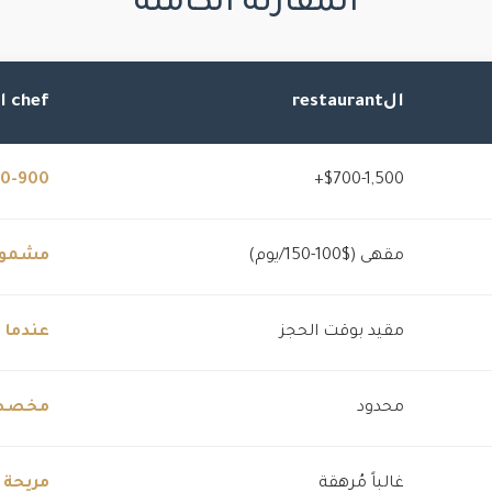
المقارنة الكاملة
الrestaurant
chef الخاص
$700-1,500+
$600-900 (شيف 
مقهى ($100-150/يوم)
مشمو
مقيد بوقت الحجز
عندما 
محدود
مخصص 
غالباً مُرهقة
مريحة