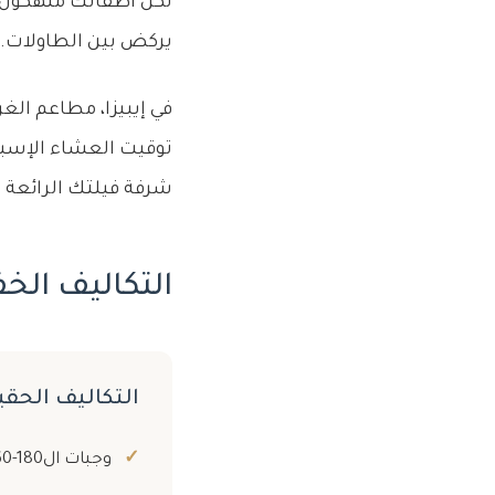
يركض بين الطاولات. تنفق $700 على وجبة لم يستمت
شرفة فيلتك الرائعة ف
التكاليف الخف
التكاليف الحقي
وجبات الrestaurant: $60-180 للشخص (لكل وجبة، كل يوم)