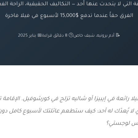
ة التي لا يتحدث عنها أحد — التكاليف الحقيقية، الراحة الف
الفرق حقاً عندما تدفع $15,000 لأسبوع في فيلا فاخرة
📝 آدم برونيه، شيف خاص
🕒 8 دقائق قراءة
📅 يناير 2025
لا رائعة في إيبيزا أو شاليه تزلج في كورشوفيل. الإقامة 
ي لا يُعدّك له أحد: كيف ستطعم عائلتك لأسبوع كامل دو
وس لوجستي؟