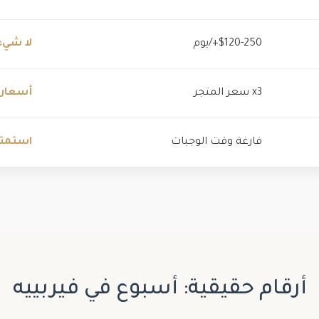
$120-250+/يوم
لا شيء
x3 سعر المتجر
أسعار 
فارغة وقت الوجبات
استمتع
أرقام حقيقية: أسبوع في فيربييه