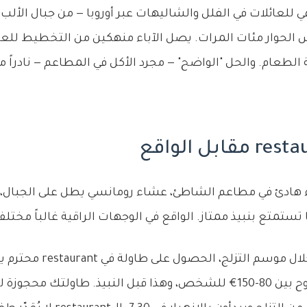
لعائلات في الفلل والشاليهات عبر أوروبا — من جبال الألب ا
الحوار مئات المرات. يصل الآباء منهكين من التخطيط للعطلة
الطعام. والحل "الواضح" — مجرد الأكل في المطاعم — نادراً م
اء هادئ في مطاعم الشاطئ، عشاء رومانسي يطل على الجبال
ستمتع بنبيذ ممتاز. الواقع في الوجهات الراقية غالباً مختلف 
في كورشوفيل 1850 خلال موسم ال