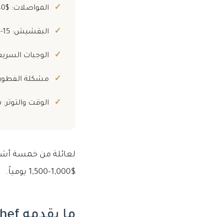
المواصلات: $40-100 لرحلة التاكسي
البقشيش: 15-20%
الوجبات السريعة
مشكلة الفطور: المق
الوقت والتوتر: 
لعائلة من خمسة أشخا
$1,000-1,500 يومياً.
ما يقدمه chef الخاص