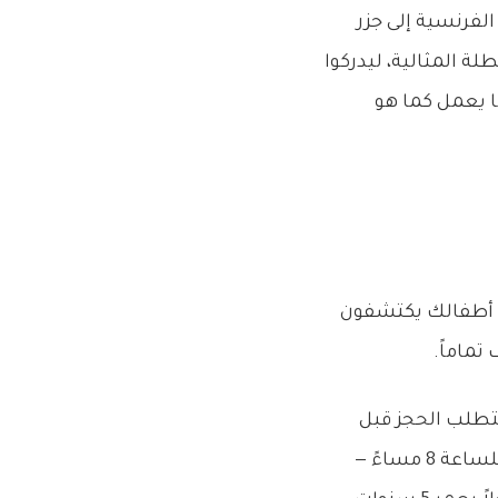
لفرنسية إلى جزر
 المثالية، ليدركوا
ا يعمل كما هو
، أطفالك يكتشفون
تماماً.
تزلج، الحصول على طاولة في restaurant محترم يتطلب الحجز قبل
أسابيع. الأسعار تتراوح بين 80-150€ للشخص، وهذا قبل النبيذ. طاولتك محجوزة للساعة 8 مساءً —