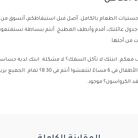
ى لوجستيات الطعام بالكامل. أصل قبل استيقاظكم، أتسوق من 
ول عائلتك، أقدم وأنظف المطبخ. أنتم ببساطة تستمتعون ب
ت من أجلها.
 معكم. ابنتك لا تأكل السمك؟ لا مشكلة. ابنك لديه حساس
مُحل. تريدون أن يأكل الأطفال في 6 مساءً لتتعشوا أنت
قد الكرواسون؟ موجود.