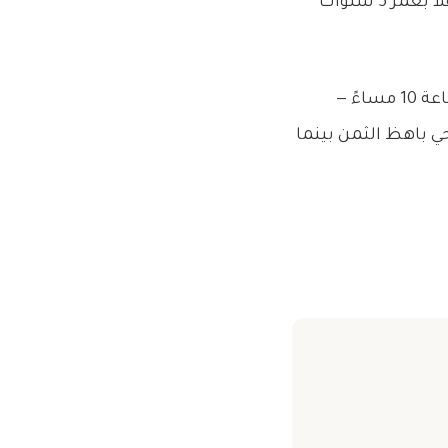
لكن أطفالك منهكون من التزلج ويبدأون بالانهيار في 7:30. الrestaurant لا يُقدّر طفلاً بعمر 5 سنوات
في إيبيزا، مطاعم الغروب الشهيرة تُحجز قبل أشهر. أخيراً تحصل على مكان في الساعة 10 مساءً —
أكل في 6:30. تنتهي في فخ سياحي باهظ الثمن بينما