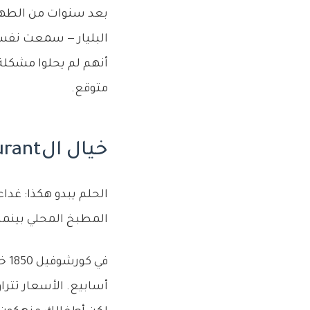
بعد سنوات من الطهي ل
البليار — سمعت نفس 
أنهم لم يحلوا مشكلة 
متوقع.
خيال الrestaurant مقابل الواقع
الحلم يبدو هكذا: غد
المطبخ المحلي بينما ت