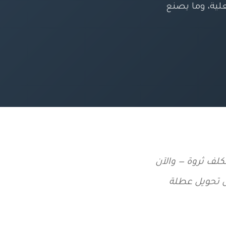
علية، وما يصنع
تكلف ثروة — والآن
ن تحويل عطلة