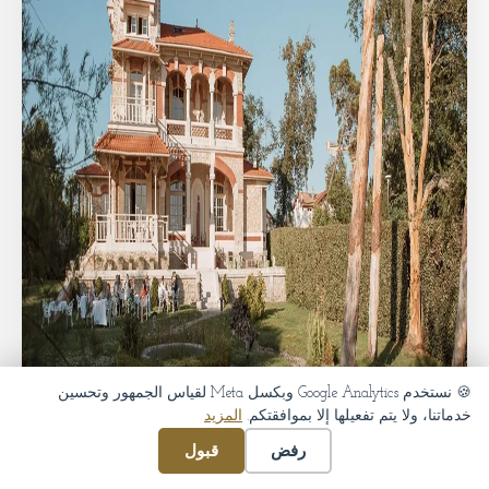
🍪 نستخدم Google Analytics وبكسل Meta لقياس الجمهور وتحسين
خدماتنا، ولا يتم تفعيلها إلا بموافقتكم.
المزيد
رفض
قبول