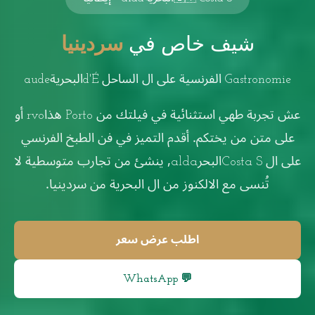
شيف خاص في
سردينيا
Gastronomie الفرنسية على ال الساحل d'Éالبحريةaude
عش تجربة طهي استثنائية في فيلتك من Porto هذاrvo أو
على متن من يختكم. أقدم التميز في فن الطبخ الفرنسي
على ال Costa Sالبحرalda, ينشئ من تجارب متوسطية لا
تُنسى مع الالكنوز من ال البحرية من سردينيا.
اطلب عرض سعر
💬 WhatsApp