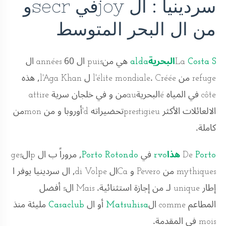
سردينيا : ال joyفي secrو
من ال البحر المتوسط
Costa Sالبحريةalda
La
هي منpuis ال années 60 ال
refuge من l'élite mondiale. Créée ل l'Aga Khan, هذه
côte في المياه éالبحريةauمن و في خلجان سرية attire
الالعائلات الأكثر prestigieuتحضيراته d'أوروبا و من monمن
كاملة.
Porto هذاrvo
De
في
Porto Rotondo
, مروراً ب ال pالges
mythiques من Pevero و Caال di Volpe, ال سردينيا يوفر ا
إطار unique لـ من إجازة استثنائية. Mais الs أفضل
المطاعم comme ال
Matsuhisa
أو ال
Casaclub
مليئة منذ
mois في المقدمة.