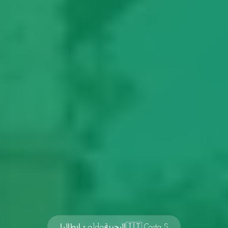
🇮🇹 Costa Sالبحريةalda • إيطاليا