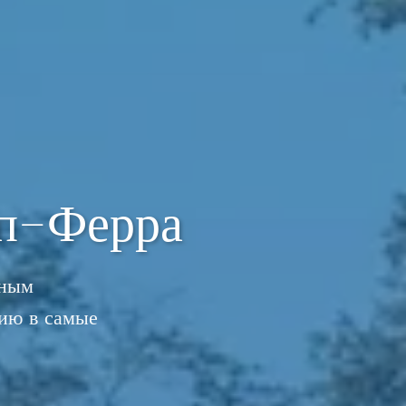
п-Ферра
рным
ию в самые