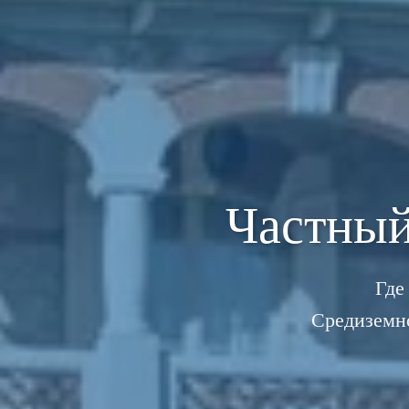
Частны
Где
Средиземн