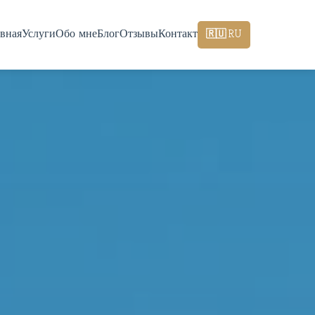
авная
Услуги
Обо мне
Блог
Отзывы
Контакт
🇷🇺 RU