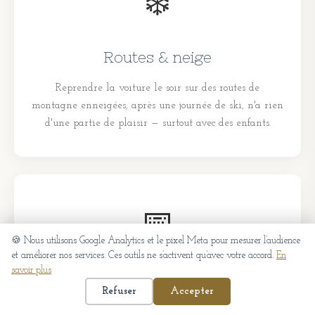
❄️
Routes & neige
Reprendre la voiture le soir sur des routes de
montagne enneigées, après une journée de ski, n'a rien
d'une partie de plaisir — surtout avec des enfants.
📅
🍪 Nous utilisons Google Analytics et le pixel Meta pour mesurer l’audience
et améliorer nos services. Ces outils ne s’activent qu’avec votre accord.
En
savoir plus
Restaurants complets
Refuser
Accepter
En vacances scolaires, les bonnes tables des Carroz, de