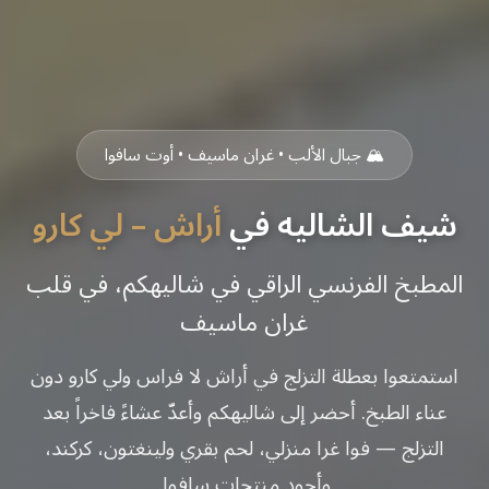
🏔️ جبال الألب • غران ماسيف • أوت سافوا
شيف الشاليه في
أراش – لي كارو
المطبخ الفرنسي الراقي في شاليهكم، في قلب
غران ماسيف
استمتعوا بعطلة التزلج في أراش لا فراس ولي كارو دون
عناء الطبخ. أحضر إلى شاليهكم وأعدّ عشاءً فاخراً بعد
التزلج — فوا غرا منزلي، لحم بقري ولينغتون، كركند،
وأجود منتجات سافوا.