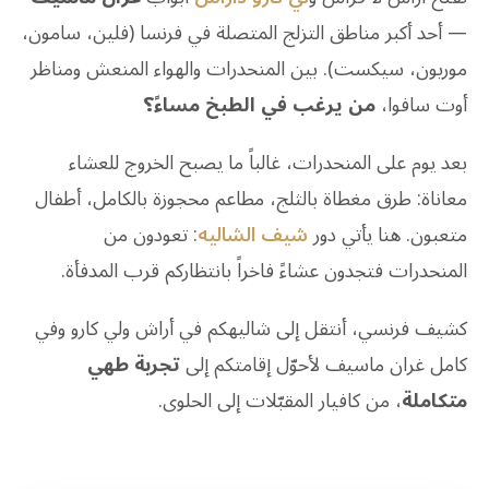
— أحد أكبر مناطق التزلج المتصلة في فرنسا (فلين، سامون،
موريون، سيكست). بين المنحدرات والهواء المنعش ومناظر
أوت سافوا،
من يرغب في الطبخ مساءً؟
بعد يوم على المنحدرات، غالباً ما يصبح الخروج للعشاء
معاناة: طرق مغطاة بالثلج، مطاعم محجوزة بالكامل، أطفال
متعبون. هنا يأتي دور
شيف الشاليه
: تعودون من
المنحدرات فتجدون عشاءً فاخراً بانتظاركم قرب المدفأة.
كشيف فرنسي، أنتقل إلى شاليهكم في أراش ولي كارو وفي
كامل غران ماسيف لأحوّل إقامتكم إلى
تجربة طهي
متكاملة
، من كافيار المقبّلات إلى الحلوى.