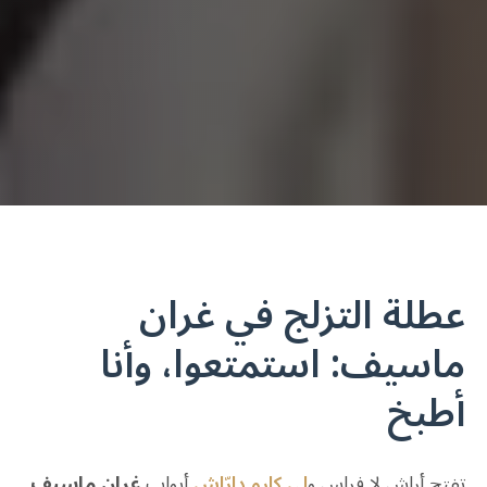
عطلة التزلج في غران
ماسيف: استمتعوا، وأنا
أطبخ
تفتح أراش لا فراس و
لي كارو دارّاش
أبواب
غران ماسيف