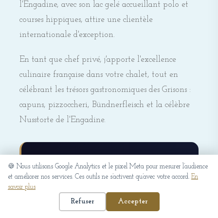
l'Engadine, avec son lac gelé accueillant polo et
courses hippiques, attire une clientèle
internationale d'exception.
En tant que chef privé, j'apporte l'excellence
culinaire française dans votre chalet, tout en
célébrant les trésors gastronomiques des Grisons :
capuns, pizzoccheri, Bündnerfleisch et la célèbre
Nusstorte de l'Engadine.
💡 Pourquoi engager un chef
🍪 Nous utilisons Google Analytics et le pixel Meta pour mesurer l’audience
privé à St. Moritz ?
et améliorer nos services. Ces outils ne s’activent qu’avec votre accord.
En
savoir plus
St. Moritz compte parmi les stations les plus
Refuser
Accepter
exclusives au monde. Après le ski à