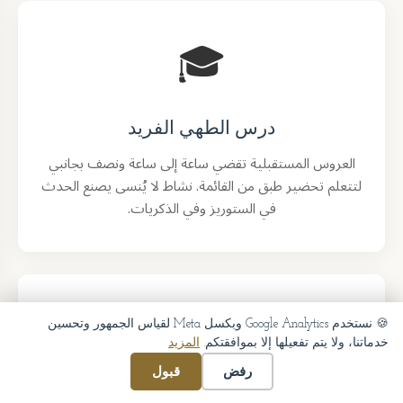
🎓
درس الطهي الفريد
العروس المستقبلية تقضي ساعة إلى ساعة ونصف بجانبي
لتتعلم تحضير طبق من القائمة. نشاط لا يُنسى يصنع الحدث
في الستوريز وفي الذكريات.
🍽️
🍪 نستخدم Google Analytics وبكسل Meta لقياس الجمهور وتحسين
خدماتنا، ولا يتم تفعيلها إلا بموافقتكم.
المزيد
رفض
قبول
فن الطهي بدون جهد