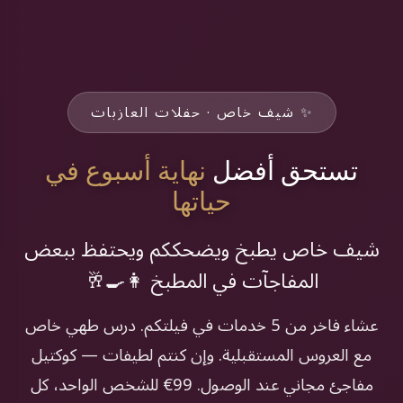
✨ شيف خاص · حفلات العازبات
تستحق أفضل
نهاية أسبوع في
حياتها
شيف خاص يطبخ ويضحككم ويحتفظ ببعض
المفاجآت في المطبخ 👩‍🍳🥂
عشاء فاخر من 5 خدمات في فيلتكم. درس طهي خاص
مع العروس المستقبلية. وإن كنتم لطيفات — كوكتيل
مفاجئ مجاني عند الوصول. 99€ للشخص الواحد، كل