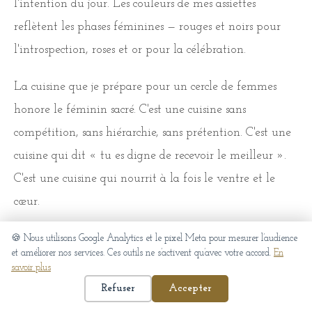
l'intention du jour. Les couleurs de mes assiettes
reflètent les phases féminines — rouges et noirs pour
l'introspection, roses et or pour la célébration.
La cuisine que je prépare pour un cercle de femmes
honore le féminin sacré. C'est une cuisine sans
compétition, sans hiérarchie, sans prétention. C'est une
cuisine qui dit « tu es digne de recevoir le meilleur ».
C'est une cuisine qui nourrit à la fois le ventre et le
cœur.
Je proposerai des assiettes partagées plutôt
🍪 Nous utilisons Google Analytics et le pixel Meta pour mesurer l’audience
et améliorer nos services. Ces outils ne s’activent qu’avec votre accord.
En
qu'individuelles — car manger dans la même assiette,
savoir plus
c'est partager au plus intime. Je soignerai la
Refuser
Accepter
présentation mais je n'oublierai jamais que c'est la