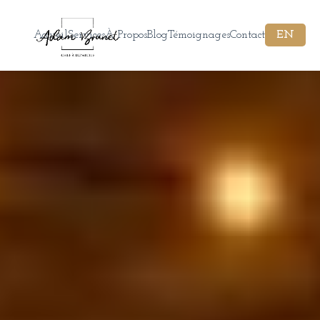
Accueil
Services
À Propos
Blog
Témoignages
Contact
EN